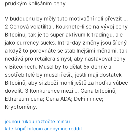
prudkým kolísáním ceny.
V budoucnu by měly tuto motivační roli převzít …
2 Cenová volatilita . Kouknete-li se na vývoj ceny
Bitcoinu, tak je to super aktivum k tradingu, ale
jako currency sucks. Intra-day změny jsou šílený
a když to porovnáte se stabilnějšími měnami, tak
nedává pro retailera smysl, aby nastavoval ceny
v Bitcoinech. Musel by to dělat 5x denně a
spotřebitelé by museli řešit, jestli mají dostatek
Bitcoinů, aby si zboží mohli ještě za hoďku vůbec
dovolit. 3 Konkurence mezi … Cena bitcoinů;
Ethereum cena; Cena ADA; DeFi mince;
Kryptoměny.
jednou rukou roztočte mincu
kde kúpiť bitcoin anonymne reddit