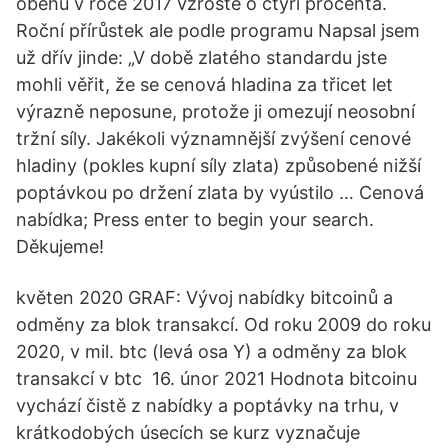
oběhu v roce 2017 vzroste o čtyři procenta.
Roční přírůstek ale podle programu Napsal jsem
už dřív jinde: „V době zlatého standardu jste
mohli věřit, že se cenová hladina za třicet let
výrazně neposune, protože ji omezují neosobní
tržní síly. Jakékoli významnější zvýšení cenové
hladiny (pokles kupní síly zlata) způsobené nižší
poptávkou po držení zlata by vyústilo … Cenová
nabídka; Press enter to begin your search.
Děkujeme!
květen 2020 GRAF: Vývoj nabídky bitcoinů a
odměny za blok transakcí. Od roku 2009 do roku
2020, v mil. btc (levá osa Y) a odměny za blok
transakcí v btc 16. únor 2021 Hodnota bitcoinu
vychází čistě z nabídky a poptávky na trhu, v
krátkodobých úsecích se kurz vyznačuje