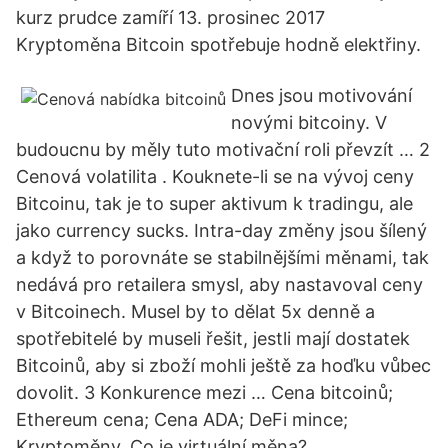
kurz prudce zamíří 13. prosinec 2017
Kryptoměna Bitcoin spotřebuje hodně elektřiny.
Dnes jsou motivování
novými bitcoiny. V
budoucnu by měly tuto motivační roli převzít … 2
Cenová volatilita . Kouknete-li se na vývoj ceny
Bitcoinu, tak je to super aktivum k tradingu, ale
jako currency sucks. Intra-day změny jsou šílený
a když to porovnáte se stabilnějšími měnami, tak
nedává pro retailera smysl, aby nastavoval ceny
v Bitcoinech. Musel by to dělat 5x denně a
spotřebitelé by museli řešit, jestli mají dostatek
Bitcoinů, aby si zboží mohli ještě za hoďku vůbec
dovolit. 3 Konkurence mezi … Cena bitcoinů;
Ethereum cena; Cena ADA; DeFi mince;
Kryptoměny. Co je virtuální měna?