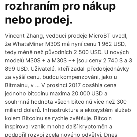
rozhraním pro nákup
nebo prodej.
Vincent Zhang, vedoucí prodeje MicroBT uvedl,
že WhatsMiner M30S má nyní cenu 1 962 USD,
tedy méně než původních 2 500 USD. U nových
modelů M30S + a M30S ++ jsou ceny 2 740 $ a 3
899 USD. Uživatelé, kteří zadali předobjednávky
za vyšší cenu, budou kompenzováni, jako u
Bitmainu, v … V prosinci 2017 dosáhla cena
jednoho bitcoinu maxima 20.000 USD a
souhrnná hodnota všech bitcoinů více než 300
miliard dolarů. Infrastruktura a ekosystém služeb
kolem Bitcoinu se rychle zvětšuje. Bitcoin
inspiroval vznik mnoha další kryptoměn a
podpořil rozvoj zcela nového odvětví. Dnes