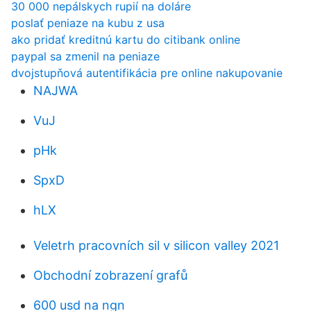
30 000 nepálskych rupií na doláre
poslať peniaze na kubu z usa
ako pridať kreditnú kartu do citibank online
paypal sa zmenil na peniaze
dvojstupňová autentifikácia pre online nakupovanie
NAJWA
VuJ
pHk
SpxD
hLX
Veletrh pracovních sil v silicon valley 2021
Obchodní zobrazení grafů
600 usd na ngn