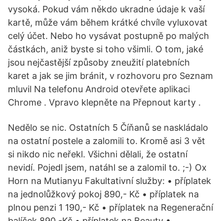
vysoká. Pokud vám někdo ukradne údaje k vaší
kartě, může vám během krátké chvíle vyluxovat
celý účet. Nebo ho vysávat postupně po malých
částkách, aniž byste si toho všimli. O tom, jaké
jsou nejčastější způsoby zneužití platebních
karet a jak se jim bránit, v rozhovoru pro Seznam
mluvil Na telefonu Android otevřete aplikaci
Chrome . Vpravo klepněte na Přepnout karty .
Nedělo se nic. Ostatních 5 Číňanů se naskládalo
na ostatní postele a zalomili to. Kromě asi 3 vět
si nikdo nic neřekl. Všichni dělali, že ostatní
nevidí. Pojedl jsem, natáhl se a zalomil to. ;-) Ox
Horn na Mutianyu Fakultativní služby: • příplatek
na jednolůžkový pokoj 890,- Kč • příplatek na
plnou penzi 1 190,- Kč • příplatek na Regenerační
balíček 890,-Kč • příplatek na Beauty •