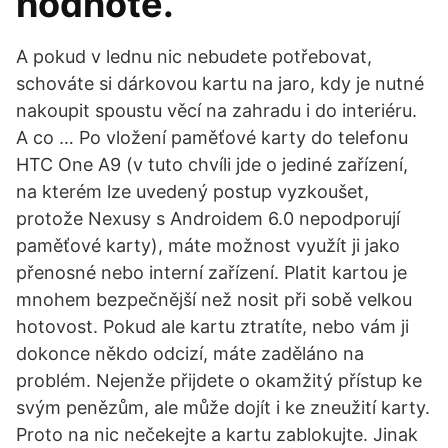
hodnotě.
A pokud v lednu nic nebudete potřebovat,
schováte si dárkovou kartu na jaro, kdy je nutné
nakoupit spoustu věcí na zahradu i do interiéru.
A co … Po vložení paměťové karty do telefonu
HTC One A9 (v tuto chvíli jde o jediné zařízení,
na kterém lze uvedený postup vyzkoušet,
protože Nexusy s Androidem 6.0 nepodporují
paměťové karty), máte možnost využít ji jako
přenosné nebo interní zařízení. Platit kartou je
mnohem bezpečnější než nosit při sobě velkou
hotovost. Pokud ale kartu ztratíte, nebo vám ji
dokonce někdo odcizí, máte zaděláno na
problém. Nejenže přijdete o okamžitý přístup ke
svým penězům, ale může dojít i ke zneužití karty.
Proto na nic nečekejte a kartu zablokujte. Jinak