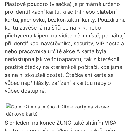
Plastové pouzdro (visačka) je primárně určeno
pro identifikační kartu, kreditní nebo platební
kartu, jmenovku, bezkontaktní karty. Pouzdra na
kartu zavěšená na šňůrce na krk, nebo
přichycena klipem na viditelném místě, pomáhají
při identifikaci návštěvníka, security, VIP hosta a
nebo pracovníka určité akce A karta byla
nedostupná jak ve fotoaparátu, tak z kterékoli
použité čtečky na kterémkoli počítači, kde jsme
se na ni zkoušeli dostat. Čtečka ani karta se
vůbec nepřihlásily, zařízení s kartou nebylo
vůbec dostupné.
S ohledem na konec ZUNO také sháním VISA
kartu bez podmínek. Vloni jsem si založil účet