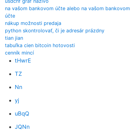
usdchf graf naživo
na vašom bankovom účte alebo na vašom bankovom
účte
nákup možnosti predaja
python skontrolovať, či je adresár prázdny
tian jian
tabuľka cien bitcoin hotovosti
cenník mincí
tHwrE
TZ
Nn
yj
uBqQ
JQNn