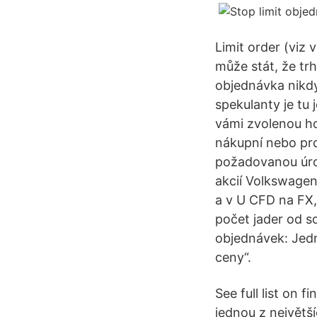
Limit order (viz 
může stát, že trh
objednávka nikdy
spekulanty je tu 
vámi zvolenou ho
nákupní nebo prod
požadovanou úrov
akcií Volkswagen 
a v U CFD na FX,
počet jader od s
objednávek: Jedn
ceny“.
See full list on 
jednou z největš