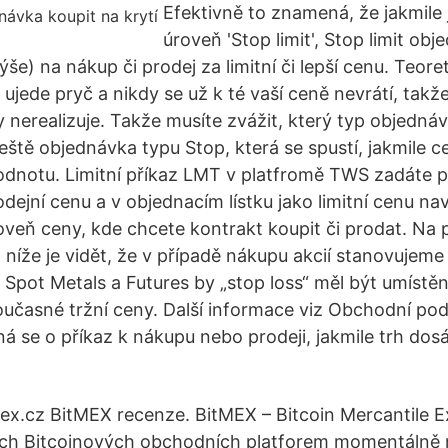
Efektivně to znamená, že jakmile
úroveň 'Stop limit', Stop limit ob
výše) na nákup či prodej za limitní či lepší cenu. Teore
 ujede pryč a nikdy se už k té vaší ceně nevrátí, takž
 nerealizuje. Takže musíte zvážit, který typ objednáv
ještě objednávka typu Stop, která se spustí, jakmile
dnotu. Limitní příkaz LMT v platfromě TWS zadáte p
ejní cenu a v objednacím lístku jako limitní cenu nav
eň ceny, kde chcete kontrakt koupit či prodat. Na 
níže je vidět, že v případě nákupu akcií stanovujeme 
 Spot Metals a Futures by „stop loss“ měl být umístě
oučasné tržní ceny. Další informace viz Obchodní p
á se o příkaz k nákupu nebo prodeji, jakmile trh dosá
finex.cz BitMEX recenze. BitMEX – Bitcoin Mercantile 
ích Bitcoinových obchodních platforem momentálně n