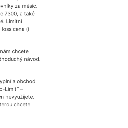
vníky za měsíc.
ne 7300, a také
. Limitní
 loss cena (i
d nám chcete
ednoduchý návod.
yplní a obchod
p-Limit” –
n nevyužijete.
kterou chcete