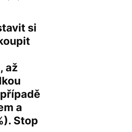
avit si
koupit
, až
dkou
 případě
rem a
%). Stop