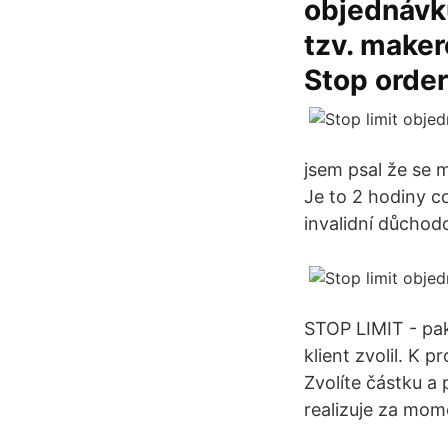
objednávku
tzv. maker
Stop order
jsem psal že se m
Je to 2 hodiny c
invalidní důchod
STOP LIMIT - pak
klient zvolil. K p
Zvolíte částku a 
realizuje za mom