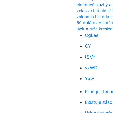
cloudové služby am
zclassic bitcoin s
základná história c
50 dolárov v librá
jack a ruže kresle
CgLee
CY
tSMf
yxWD
Yxw
Proč je liteco
Existuje zás