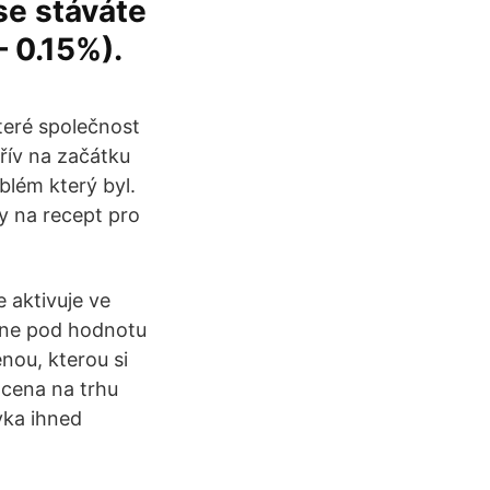
se stáváte
– 0.15%).
které společnost
řív na začátku
blém který byl.
y na recept pro
 aktivuje ve
esne pod hodnotu
nou, kterou si
í cena na trhu
vka ihned