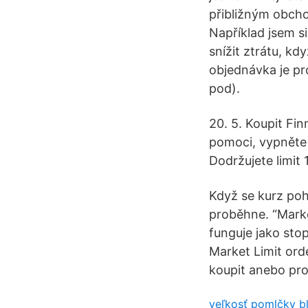
přibližným obch
Například jsem si
snížit ztrátu, k
objednávka je pro
pod).
20. 5. Koupit Fi
pomoci, vypněte
Dodržujete limit
Když se kurz po
proběhne. “Marke
funguje jako sto
Market Limit ord
koupit anebo pro
veľkosť pomlčky b