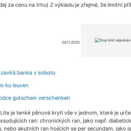
j za cenu na trhu) Z výkladu je zřejmé, že limitní př
08.11.2020
 zavírá banka v sobotu
lo ku leuven
vodce gutschein verschenken
ite je tenké pěnové krytí vše v jednom, které je urč
xsudujících ran: chronických ran, jako např. diabetic
, nebo akutních ran hojících se per secundam, jako 