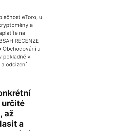
olečnost eToro, u
 kryptoměny a
aplatíte na
i. OBSAH RECENZE
ro Obchodování u
 v pokladně v
 a odcizení
onkrétní
 určité
, až
asit a