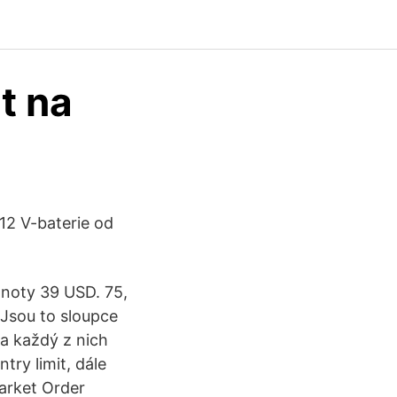
t na
12 V-baterie od
noty 39 USD. 75,
 Jsou to sloupce
 a každý z nich
try limit, dále
Market Order