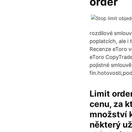
order
rozdílové smlouvy
poplatcích, ale 
Recenze eToro v
eToro CopyTrader 
pojistné smlouvě
fin.hotovosti,pod
Limit orde
cenu, za k
množství 
některý už