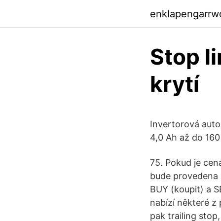
enklapengarrw
Stop l
krytí
Invertorová auto
4,0 Ah až do 160
75. Pokud je ce
bude provedena st
BUY (koupit) a S
nabízí některé z 
pak trailing stop