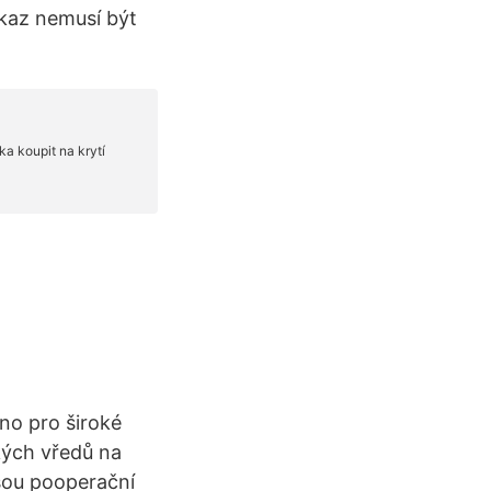
íkaz nemusí být
eno pro široké
kých vředů na
jsou pooperační