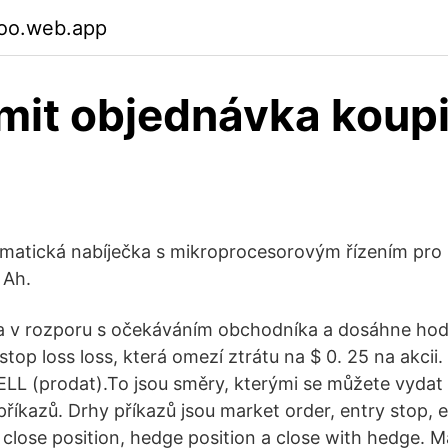
oo.web.app
imit objednávka koupi
matická nabíječka s mikroprocesorovým řízením pro 
 Ah.
na v rozporu s očekáváním obchodníka a dosáhne hod
op loss loss, která omezí ztrátu na $ 0. 25 na akcii.
ELL (prodat).To jsou směry, kterými se můžete vydat
příkazů. Drhy příkazů jsou market order, entry stop, en
, close position, hedge position a close with hedge. 