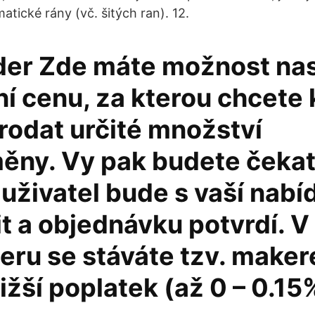
atické rány (vč. šitých ran). 12.
der Zde máte možnost nast
í cenu, za kterou chcete 
rodat určité množství
ěny. Vy pak budete čekat
uživatel bude s vaší nabí
t a objednávku potvrdí. V
deru se stáváte tzv. make
nižší poplatek (až 0 – 0.15