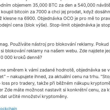
odním objemem 35,000 BTC za den a 540,000 návště
 koupil bitcoin za 7000 a chci jej prodat, když dosáh
dyž klesne na 6900. Objednávka OCO je pro mě to pravé
dejní cena (blok výše). Stop-limit objednávka je stop
nmag. Používáte nástroj pro blokování reklamy. Poku
 si blokování reklamy na našem webu. Zde najdete j
 10 000 kroků denně?
hne směrem k vámi zadané hodnotě, objednávka se v
t” – nakupujete ihned, za aktuální cenu na trhu. “Sto
p loss pro tradery, takže při běžném nákupu kryptomě
er Zde máte možnost nastavit si konkrétní cenu, za 
dat určité množství kryptoměny.
lockchain