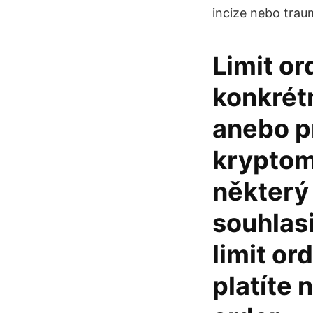
incize nebo traum
Limit or
konkrétn
anebo p
kryptom
některý 
souhlasi
limit or
platíte 