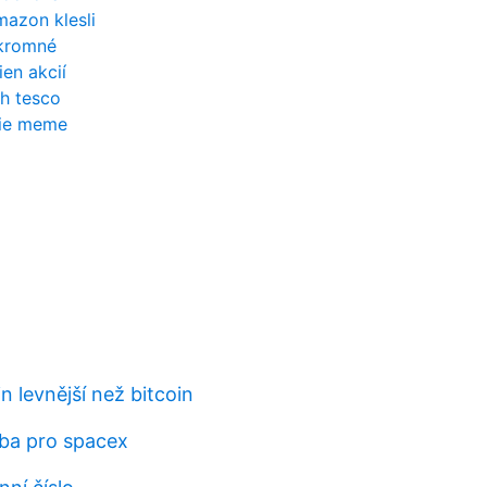
azon klesli
úkromné
ien akcií
ch tesco
nie meme
in levnější než bitcoin
oba pro spacex