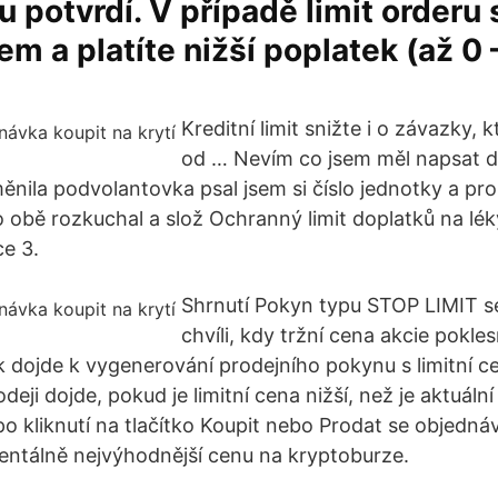
 potvrdí. V případě limit orderu 
em a platíte nižší poplatek (až 0 
Kreditní limit snižte i o závazky, 
od … Nevím co jsem měl napsat d
ěnila podvolantovka psal jsem si číslo jednotky a pro
o obě rozkuchal a slož Ochranný limit doplatků na lék
ce 3.
Shrnutí Pokyn typu STOP LIMIT se
chvíli, kdy tržní cena akcie pokl
 dojde k vygenerování prodejního pokynu s limitní ce
rodeji dojde, pokud je limitní cena nižší, než je aktuáln
po kliknutí na tlačítko Koupit nebo Prodat se objedná
entálně nejvýhodnější cenu na kryptoburze.