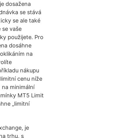
 je dosažena
jednávka se stává
ticky se ale také
e se vaše
ky použijete. Pro
 cena dosáhne
oklikáním na
olíte
příkladu nákupu
limitní cenu níže
n na minimální
odmínky MT5 Limit
hne „limitní
Exchange, je
a trhu, s