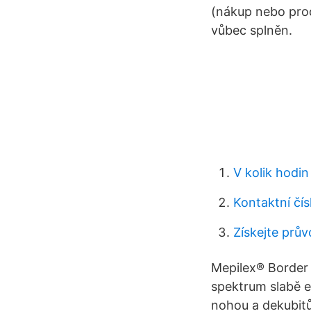
(nákup nebo prode
vůbec splněn.
V kolik hodin
Kontaktní čís
Získejte prů
Mepilex® Border L
spektrum slabě e
nohou a dekubitů